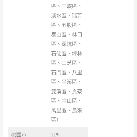
區、三峽區、
淡水區、瑞芳
區、五股區、
泰山區、林口
區、深坑區、
石碇區、坪林
區、三芝區、
石門區、八里
區、平溪區、
雙溪區、貢寮
區、金山區、
萬里區、烏來
區）
桃園市
21%