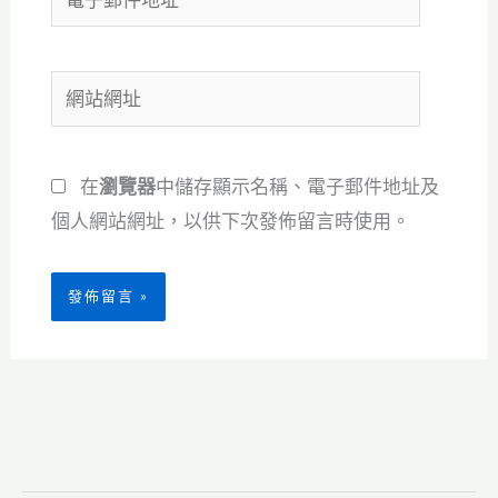
子
郵
網
件
站
地
網
址
在
瀏覽器
中儲存顯示名稱、電子郵件地址及
址
*
個人網站網址，以供下次發佈留言時使用。