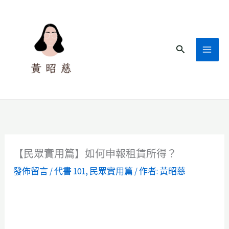
跳
至
主
搜
要
尋
內
容
【民眾實用篇】如何申報租賃所得？
發佈留言
/
代書 101
,
民眾實用篇
/ 作者:
黃昭慈