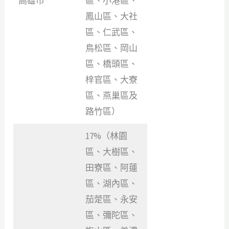
高雄市
區、小港區、
鳳山區、大社
區、仁武區、
鳥松區、岡山
區、橋頭區、
梓官區、大寮
區、燕巢區及
路竹區）
17%（林園
區、大樹區、
田寮區、阿蓮
區、湖內區、
茄萣區、永安
區、彌陀區、