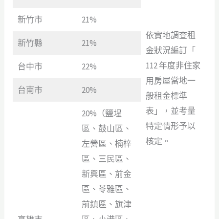
新竹市
21%
依實地調查租
新竹縣
21%
金狀況編訂「
112 年度非住家
台中市
22%
用房屋當地一
台南市
20%
般租金標準
表」，並考量
20%（鹽埕
特定情形予以
區、鼓山區、
核定。
左營區、楠梓
區、三民區、
新興區、前金
區、苓雅區、
前鎮區、旗津