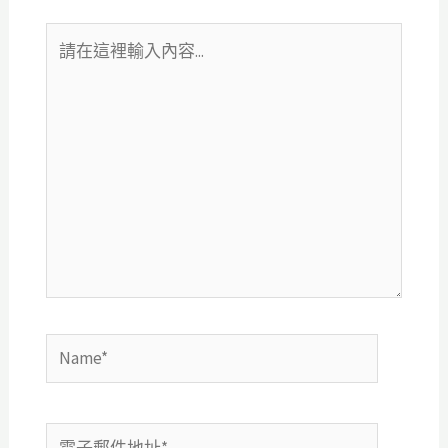
請
在
這
裡
輸
入
內
容...
Name*
電