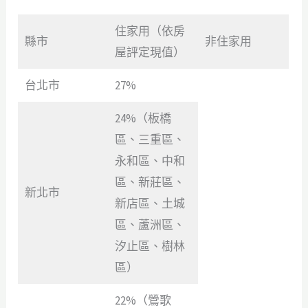
住家用（依房
縣市
非住家用
屋評定現值）
台北市
27%
24%（板橋
區、三重區、
永和區、中和
區、新莊區、
新北市
新店區、土城
區、蘆洲區、
汐止區、樹林
區）
22%（鶯歌