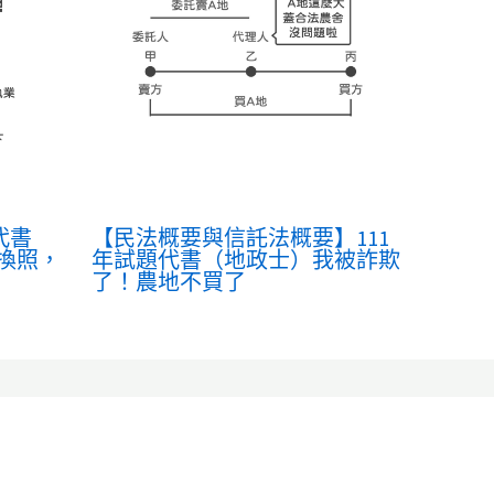
代書
【民法概要與信託法概要】111
換照，
年試題代書（地政士）我被詐欺
了！農地不買了