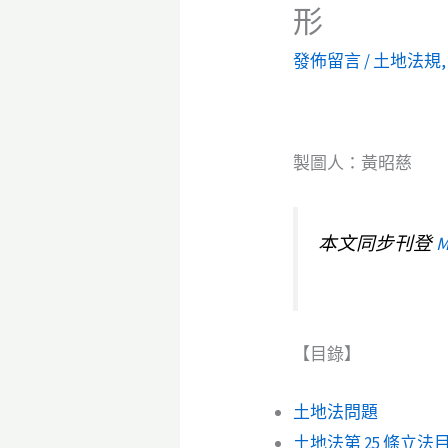
形
發佈留言
/
土地法規
製圖人：黃昭慈
本文同步刊登
M
【目錄】
土地法問題
土地法第 25 條立法