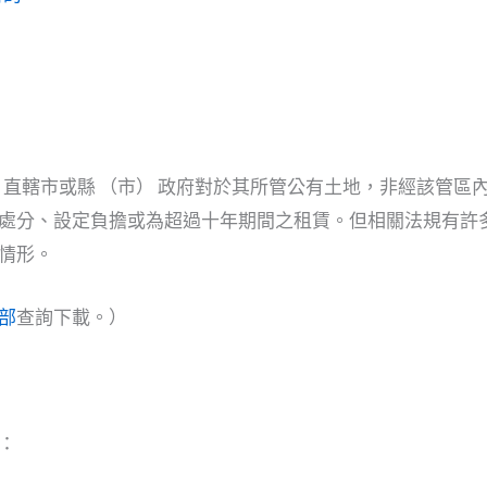
定，直轄市或縣 （市） 政府對於其所管公有土地，非經該管
處分、設定負擔或為超過十年期間之租賃。但相關法規有許
情形。
部
查詢下載。）
：