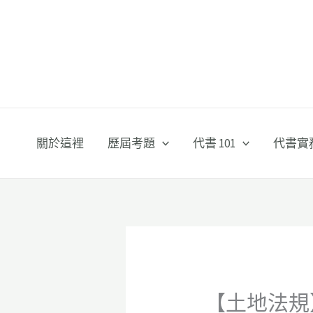
跳
至
主
要
內
容
關於這裡
歷屆考題
代書 101
代書實
【土地法規