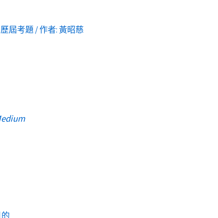
,
歷屆考題
/ 作者:
黃昭慈
edium
目的