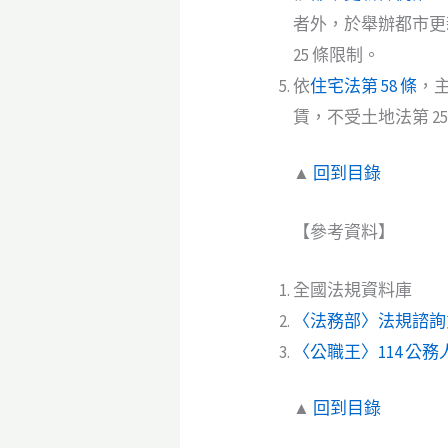
者外，於舉辦都市更
25 條限制。
依
住宅法第 58 條
，
賃，不受土地法第 2
▲
回到目錄
【參考資料】
全國法規資料庫
〈法務部〉法規諮詢
〈公職王〉114 公
▲
回到目錄