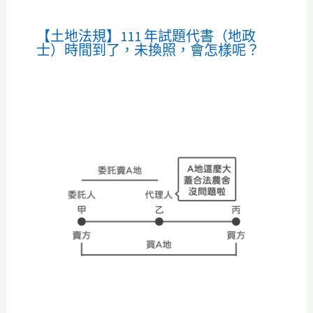
【土地法規】111 年試題代書（地政
士）時間到了，未換照，會怎樣呢？