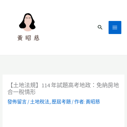
跳
至
主
搜
要
尋
內
容
【土地法規】114 年試題高考地政：免納房地
合一稅情形
發佈留言
/
土地稅法
,
歷屆考題
/ 作者:
黃昭慈