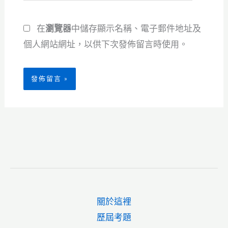
地
網
址
在
瀏覽器
中儲存顯示名稱、電子郵件地址及
址
*
個人網站網址，以供下次發佈留言時使用。
關於這裡
歷屆考題