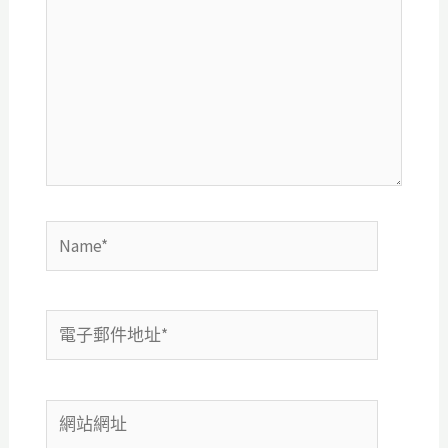
裡
輸
入
內
容...
Name*
電
子
郵
網
件
站