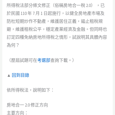
所得稅法部分條文修正（俗稱房地合一稅 2.0） ，已
於民國 110 年 7 月 1 日起施行，以健全房地產市場及
防杜短期炒作不動產，維護居住正義，遏止租稅規
避，維護租稅公平，穩定產業經濟及金融。但同時也
訂定四種免納房地所得稅之情形，試說明其具體內容
為何？
（歷屆試題可在
考選部
查詢下載。）
▲
回到目錄
依所得稅法，說明如下：
房地合一 2.0 修正方向
主要方向：