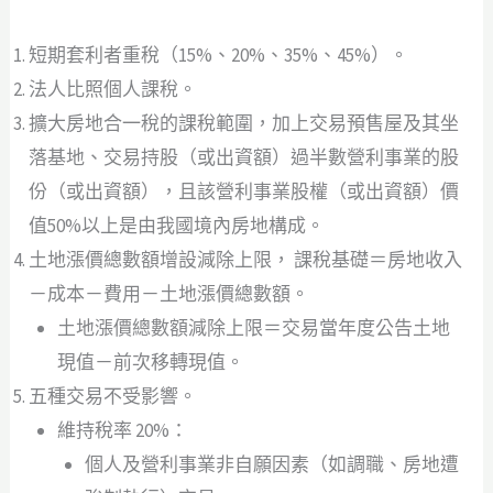
短期套利者重稅（15%、20%、35%、45%）。
法人比照個人課稅。
擴大房地合一稅的課稅範圍，加上交易預售屋及其坐
落基地、交易持股（或出資額）過半數營利事業的股
份（或出資額），且該營利事業股權（或出資額）價
值50%以上是由我國境內房地構成。
土地漲價總數額增設減除上限， 課稅基礎＝房地收入
－成本－費用－土地漲價總數額。
土地漲價總數額減除上限＝交易當年度公告土地
現值－前次移轉現值。
五種交易不受影響。
維持稅率 20%：
個人及營利事業非自願因素（如調職、房地遭