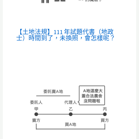
【土地法規】111 年試題代書（地政
士）時間到了，未換照，會怎樣呢？