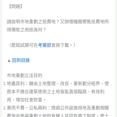
【問題】
請說明市地重劃之抵費地？又辦理機關標售抵費地所
得價款之用途為何？
（歷屆試題可在
考選部
查詢下載。）
▲
回到目錄
市地重劃立法目的
地盡其利：藉由土地整理、改良、重新劃分經界，使
原本不適合建築使用之土地皆能直接臨路、有效利
用、增加社會財富。
惠而不費，公私兩利：透過公共設施用地及重劃相關
費用由參與重劃土地所有權人共同負擔之制度，使土