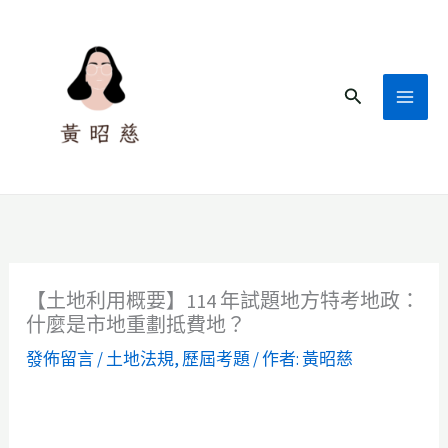
跳
至
主
搜
要
尋
內
容
【土地利用概要】114 年試題地方特考地政：
什麼是市地重劃抵費地？
發佈留言
/
土地法規
,
歷屆考題
/ 作者:
黃昭慈