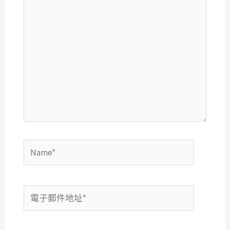
在
這
裡
輸
入
內
容...
Name*
電
子
郵