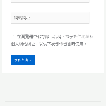
子
郵
網
件
站
地
網
址
在
瀏覽器
中儲存顯示名稱、電子郵件地址及
址
*
個人網站網址，以供下次發佈留言時使用。