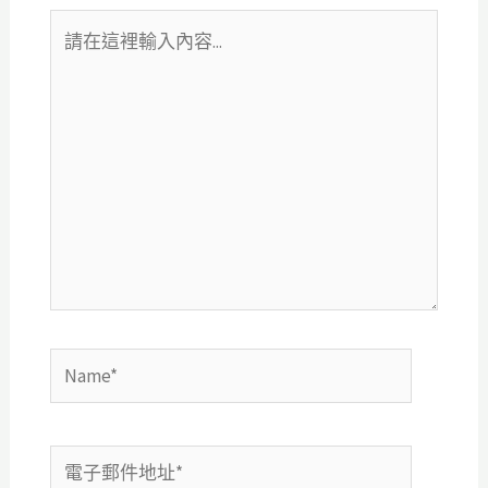
請
在
這
裡
輸
入
內
容...
Name*
電