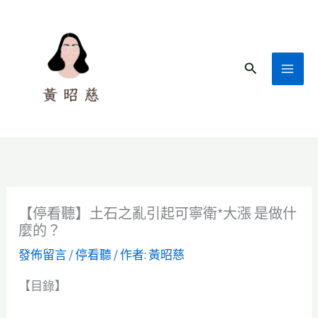
跳
至
主
搜
要
尋
內
容
【停看聽】土石之亂引起可寧衛*大漲 是做什
麼的？
發佈留言
/
停看聽
/ 作者:
黃昭慈
【目錄】