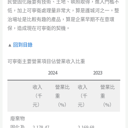
民營固化廠要有技術、土地、執照取得，進入門檻不
低，加上可寧衛處理量非常大，算是護城河之一。整
治場址是比較有趣的產品，算是企業早期不在意環
保，造成現在可寧衛的契機。
▲
回到目錄
可寧衛主要營業項目佔營業收入比重
2024
2023
收入
營業比
收入
營業比
（千
重
（千
重
元）
（%）
元）
（%）
廢棄物
固化及
2,178,47
2,169,68