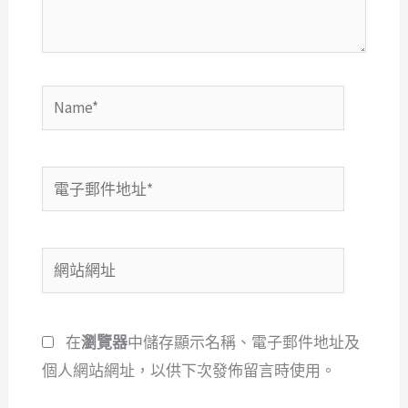
容...
Name*
電
子
郵
網
件
站
地
網
址
在
瀏覽器
中儲存顯示名稱、電子郵件地址及
址
*
個人網站網址，以供下次發佈留言時使用。