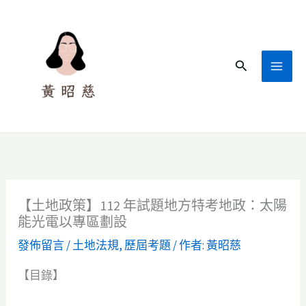
跳
至
主
搜
要
尋
內
容
【土地政策】112 年試題地方特考地政：太陽
能光電以專區劃設
發佈留言
/
土地法規
,
歷屆考題
/ 作者:
黃昭慈
【目錄】