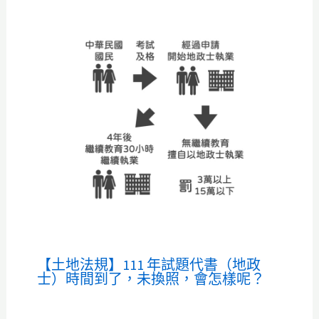
【土地法規】111 年試題代書（地政
士）時間到了，未換照，會怎樣呢？