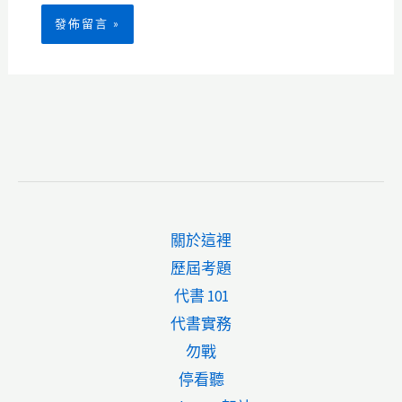
關於這裡
歷屆考題
代書 101
代書實務
勿戰
停看聽