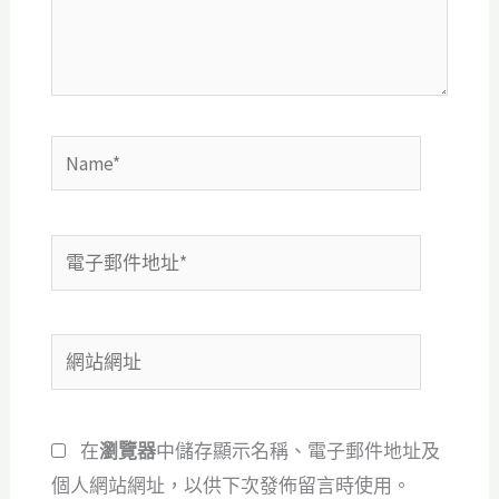
內
容...
Name*
電
子
郵
網
件
站
地
網
址
在
瀏覽器
中儲存顯示名稱、電子郵件地址及
址
*
個人網站網址，以供下次發佈留言時使用。