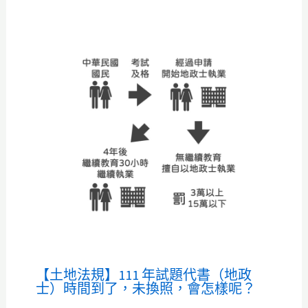
【土地法規】111 年試題代書（地政
士）時間到了，未換照，會怎樣呢？