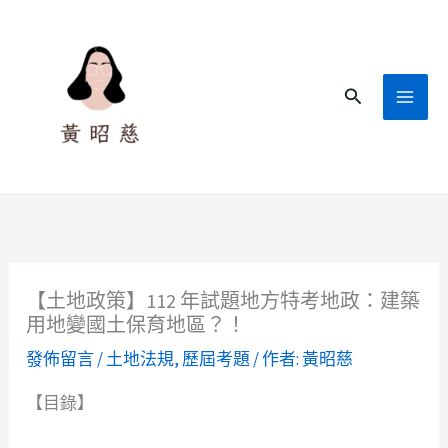
跳
至
主
搜
要
尋
內
容
【土地政策】112 年試題地方特考地政：建築
用地變國土保育地區？！
發佈留言
/
土地法規
,
歷屆考題
/ 作者:
黃昭慈
【目錄】