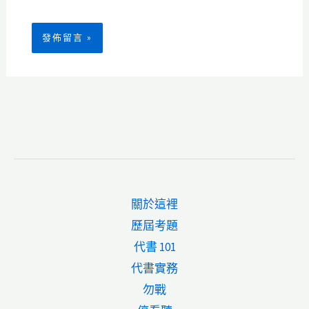
關於這裡
歷屆考題
代書 101
代書實務
勿戰