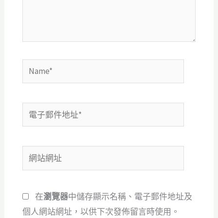
內
容...
Name*
電
子
郵
網
件
站
地
網
址
在
瀏覽器
中儲存顯示名稱、電子郵件地址及
址
*
個人網站網址，以供下次發佈留言時使用。