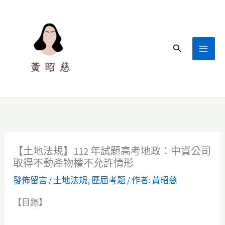
跳
至
主
搜
要
尋
內
容
【土地法規】112 年試題高考地政：中資公司
取得不動產物權不允許情形
發佈留言
/
土地法規
,
歷屆考題
/ 作者:
黃昭慈
【目錄】