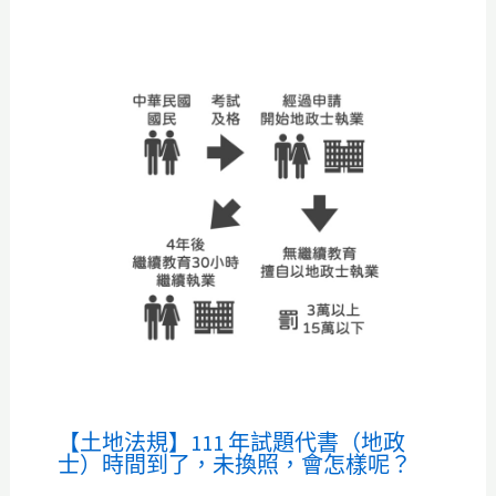
【土地法規】111 年試題代書（地政
士）時間到了，未換照，會怎樣呢？