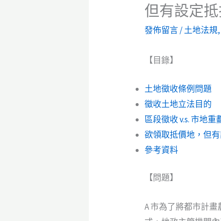
但有設定抵
發佈留言
/
土地法規
【目錄】
土地徵收條例問題
徵收土地立法目的
區段徵收 v.s. 市地重
欲領取抵價地，但有
參考資料
【問題】
A 市為了將都市計