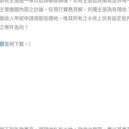
部有主張應一律以區段徵收辦理，另有主張區段徵收並非唯
主管機關內部之討論，在現行實務見解，何種主張為有理由
徵收人甲欲申請領取抵價地，惟其所有之 B 地上另有設定抵
請之條件為何？
部
查詢下載。）