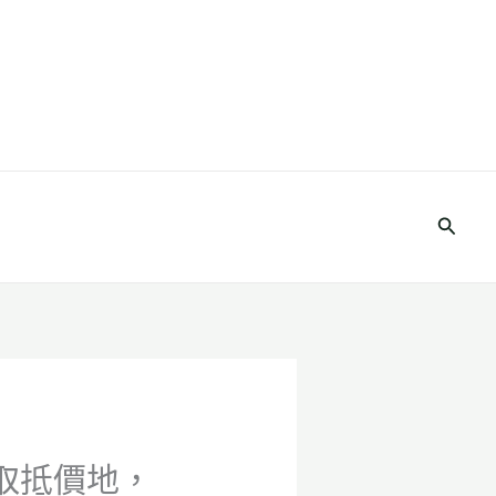
搜
尋
領取抵價地，