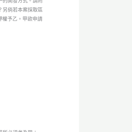
一的開發方式。請附
？另倘若本案採取區
押權予乙。甲欲申請