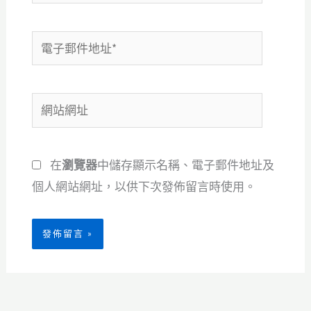
電
子
郵
網
件
站
地
網
址
在
瀏覽器
中儲存顯示名稱、電子郵件地址及
址
*
個人網站網址，以供下次發佈留言時使用。