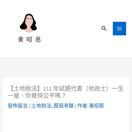
跳
至
主
搜
要
尋
內
容
【土地稅法】111 年試題代書（地政士）一生
一屋，你覺得公平嗎？
發佈留言
/
土地稅法
,
歷屆考題
/ 作者:
黃昭慈