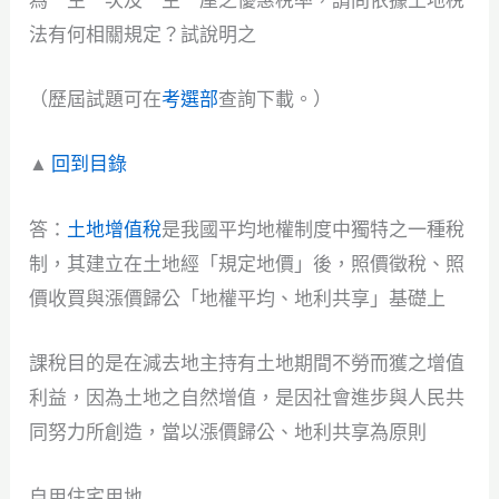
為一生一次及一生一屋之優惠稅率，請問依據土地稅
法有何相關規定？試說明之
（歷屆試題可在
考選部
查詢下載。）
▲
回到目錄
答：
土地增值稅
是我國平均地權制度中獨特之一種稅
制，其建立在土地經「規定地價」後，照價徵稅、照
價收買與漲價歸公「地權平均、地利共享」基礎上
課稅目的是在減去地主持有土地期間不勞而獲之增值
利益，因為土地之自然增值，是因社會進步與人民共
同努力所創造，當以漲價歸公、地利共享為原則
自用住宅用地