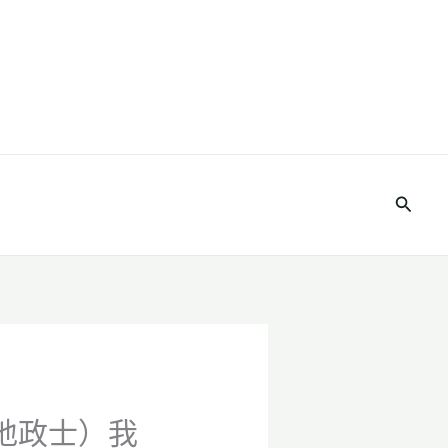
搜
尋
（地政士）我