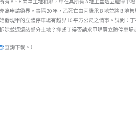
有 A、B 兩筆土地相鄰，甲在其所有 A 地上蓋造立體停車
為申請鑑界。事隔 20 年，乙死亡由丙繼承 B 地並將 B 
始發現甲的立體停車場有越界 10 平方公尺之情事。試問：
拆除並返還該部分土地？抑或丁得否請求甲購買立體停車場
部
查詢下載。）