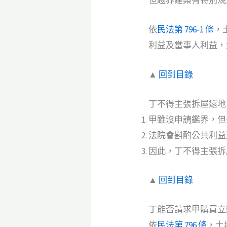
依
民法第 796-1 條
，
利益及當事人利益，
▲
回到目錄
丁不得主張拆屋還地
甲雖沒申請鑑界，但
法院會斟酌公共利益
因此，丁不得主張拆
▲
回到目錄
丁能否請求甲購買立
依
民法第 796 條
，土