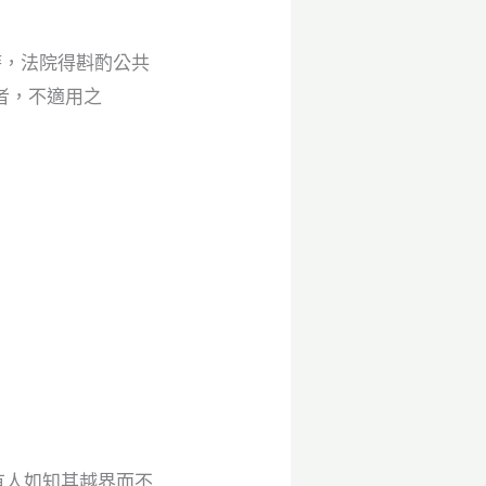
時，法院得斟酌公共
者，不適用之
有人如知其越界而不