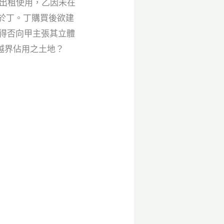
場出租使用，乙因未在
地售於丁。丁購買後欲建
丁得否向甲主張其立體
越界佔用之土地？