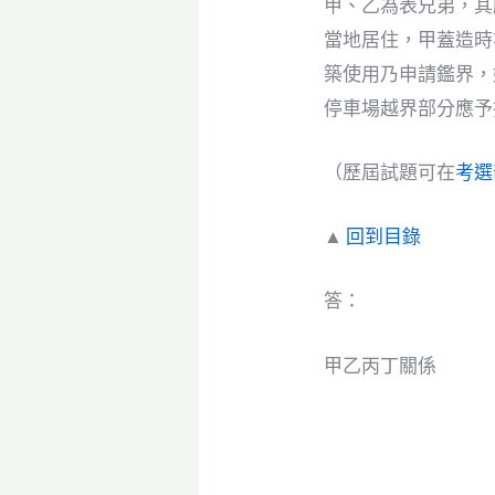
甲、乙為表兄弟，其所
當地居住，甲蓋造時亦
築使用乃申請鑑界，
停車場越界部分應予
（歷屆試題可在
考選
▲
回到目錄
答：
甲乙丙丁關係