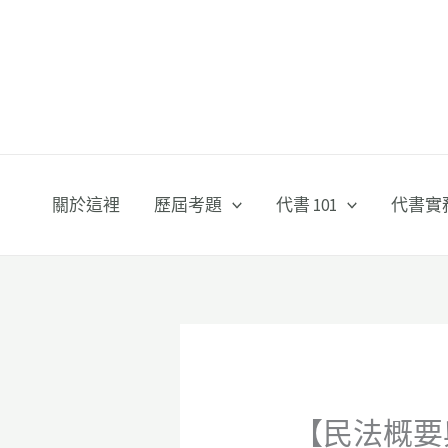
跳
至
主
要
內
容
關於這裡
歷屆考題
代書 101
代書實
【民法概要