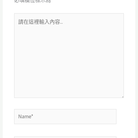
必填欄位標示為
*
請
在
這
裡
輸
入
內
容...
Name*