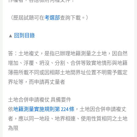
作權者，各應檢附何種文件？
（歷屆試題可在
考選部
查詢下載。）
▲
回到目錄
答：土地複丈，是指已辦理地籍測量之土地，因自然
增加、浮覆、坍沒、分割、合併等致實地情形與地籍
簿冊所載不同或因相鄰土地間界址位置不明需予鑑定
界址等，而申請再丈量者
土地合併申請複仗 具備要件
依
地籍測量實施規則第 224 條
，土地因合併申請複丈
者，應以同一地段、地界相連、使用性質相同之土地
為限