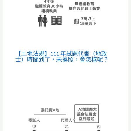
【土地法規】111 年試題代書（地政
士）時間到了，未換照，會怎樣呢？