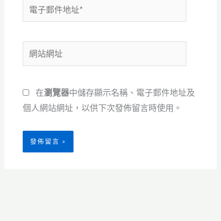
電
子
郵
網
件
站
地
網
址
在
瀏覽器
中儲存顯示名稱、電子郵件地址及
址
*
個人網站網址，以供下次發佈留言時使用。