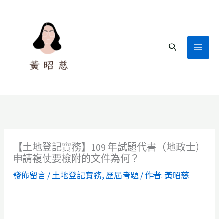
跳
至
主
搜
要
尋
內
容
【土地登記實務】109 年試題代書（地政士）
申請複仗要檢附的文件為何？
發佈留言
/
土地登記實務
,
歷屆考題
/ 作者:
黃昭慈