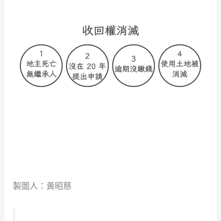
製圖人：黃昭慈