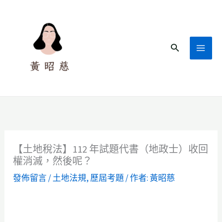
跳
至
主
搜
要
尋
內
容
【土地稅法】112 年試題代書（地政士）收回
權消滅，然後呢？
發佈留言
/
土地法規
,
歷屆考題
/ 作者:
黃昭慈