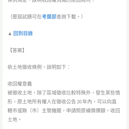
條例規定，說明收回權消滅的原因為何？
（歷屆試題可在
考選部
查詢下載。）
▲
回到目錄
【答案】
依土地徵收條例，說明如下：
收回權意義
被徵收土地，除了區域徵收比較特殊外，發生某些情
形，原土地所有權人在徵收公告 20 年內，可以向直
轄市或縣（市）主管機關，申請照原補償價額，收回
土地。