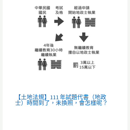
【土地法規】111 年試題代書（地政
士）時間到了，未換照，會怎樣呢？