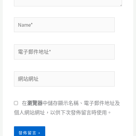
Name*
電
子
郵
網
件
站
地
網
址
在
瀏覽器
中儲存顯示名稱、電子郵件地址及
址
*
個人網站網址，以供下次發佈留言時使用。