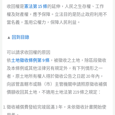
收回權是
憲法第 15 條
的延伸，人民之生存權、工作
權及財產權，應予保障。立法目的是防止政府利用不
當名義，濫用公權力，保障人民利益。
▲
回到目錄
可以請求收回權的原因
依
土地徵收條例第 9 條
，被徵收之土地，除區段徵收
及本條例或其他法律另有規定外，有下列情形之一
者，原土地所有權人得於徵收公告之日起 20 年內，
向該管直轄市或縣（市）主管機關申請照原徵收補償
價額收回其土地，不適用土地法第 219 條之規定：
徵收補償費發給完竣屆滿 3 年，未依徵收計畫開始使
用者。