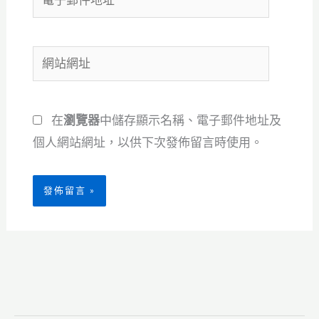
子
郵
網
件
站
地
網
址
在
瀏覽器
中儲存顯示名稱、電子郵件地址及
址
*
個人網站網址，以供下次發佈留言時使用。