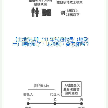
【土地法規】111 年試題代書（地政
士）時間到了，未換照，會怎樣呢？