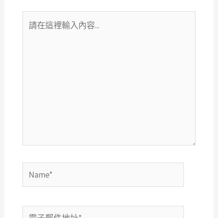
請
在
這
裡
輸
入
內
容...
Name*
電