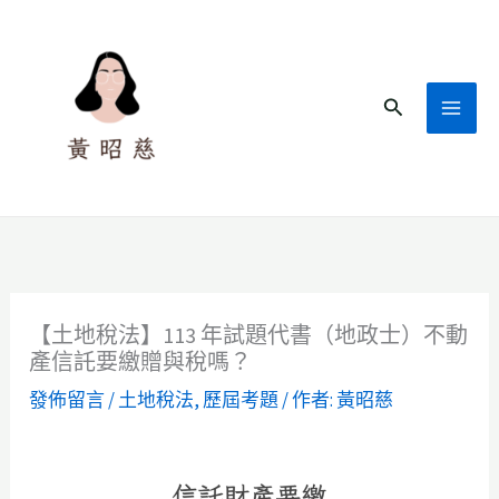
跳
至
主
搜
要
尋
內
容
【土地稅法】113 年試題代書（地政士）不動
產信託要繳贈與稅嗎？
發佈留言
/
土地稅法
,
歷屆考題
/ 作者:
黃昭慈