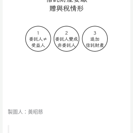
製圖人：黃昭慈