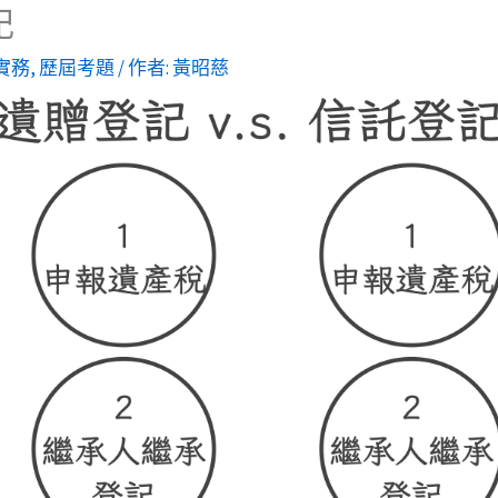
記
實務
,
歷屆考題
/ 作者:
黃昭慈