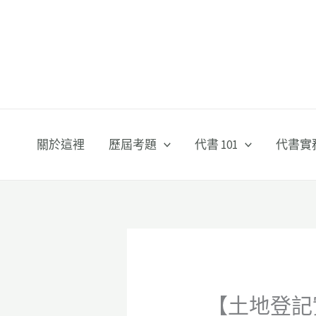
跳
至
主
要
內
容
關於這裡
歷屆考題
代書 101
代書實
【土地登記