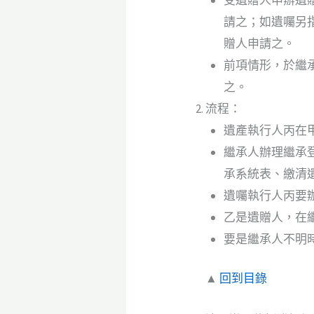
請之；如遺囑另
贈人申請之。
前項情形，於繼
之。
流程：
遺產執行人丙在甲
繼承人辦理繼承
承系統表、繳清
遺囑執行人丙要
乙是遺贈人，在
要是繼承人不明
▲
回到目錄