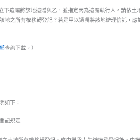
權，立下遺囑將該地遺贈與乙，並指定丙為遺囑執行人。請依土
該地之所有權移轉登記？若是甲以遺囑將該地辦理信託，應
部
查詢下載。）
明如下：
登記規定
贈之土地所有權移轉登記，應由繼承人先辦繼承登記後，由