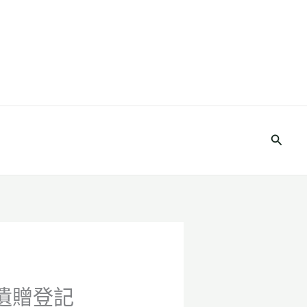
搜
尋
遺贈登記