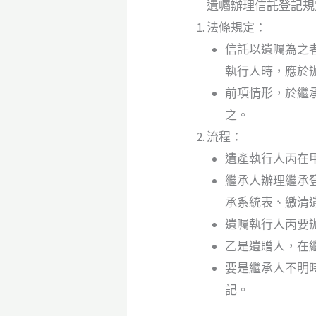
遺囑辦理信託登記規
法條規定：
信託以遺囑為之
執行人時，應於
前項情形，於繼
之。
流程：
遺產執行人丙在甲
繼承人辦理繼承
承系統表、繳清
遺囑執行人丙要
乙是遺贈人，在
要是繼承人不明
記。