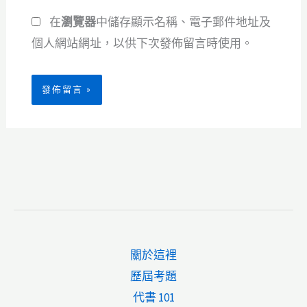
網
址
在
瀏覽器
中儲存顯示名稱、電子郵件地址及
址
*
個人網站網址，以供下次發佈留言時使用。
關於這裡
歷屆考題
代書 101