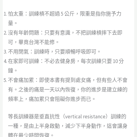
怕太重：訓練槓不超過 5 公斤，限重是指你施予力
量。
沒有年齡問題：只要有意識，不把訓練槓摔下去即
可，畢竟台灣不能修。
不用閉氣：訓練時，只要順暢呼吸即可。
在家即可訓練：不必去健身房，每次訓練只要 10 分
鐘。
不會痛加累：即使本書有提到處女痛，但有些人不會
有。之後的痛是一天以內恢復，你的進步是建立練的
頻率上，痛加累只會阻礙你進步而已。
等長訓練器是垂直抗性（vertical resistance）訓練的
一種，是由上半身啟動，減少下半身動作，這會讓身
體在最少時間恢復。