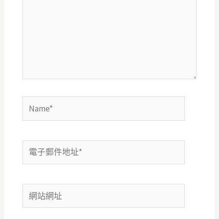
輸
入
內
容...
Name*
電
子
郵
網
件
站
地