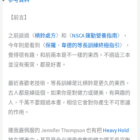
【前言】
之前談過〈
槓鈴處方
〉和〈
NSCA 運動營養指南
〉，
今年則是看到〈
保羅．韋德的等長訓練終極指引
〉，
覺得很有趣，和前兩本是不一樣的東西。不過這三本
並沒有衝突，都是好書。
最近喜歡老技術，等長訓練是比槓鈴是更久的東西，
古人都是練這個，如果你是對健力或健美，有興趣的
人，千萬不要錯過本書，相信它會對你產生不可思議
的作用。
連我最佩服的 Jennifer Thompson 也有把
Heavy Hold
放在課表中，甚至是全台灣最會教的健力選手吳宜衡