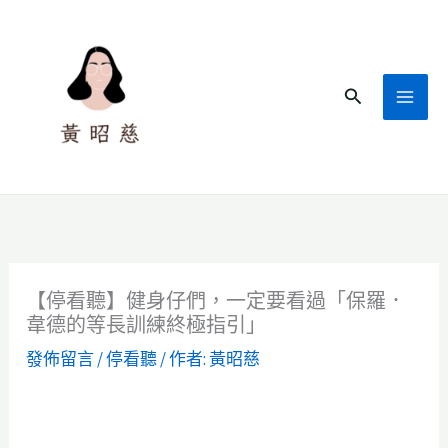
跳
至
主
搜
要
尋
內
容
【停看聽】健身仔們，一定要看過「保羅．
韋德的等長訓練終極指引」
發佈留言
/
停看聽
/ 作者:
黃昭慈