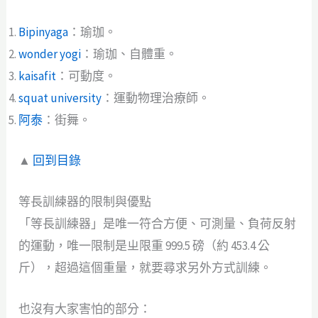
Bipinyaga
：瑜珈。
wonder yogi
：瑜珈、自體重。
kaisafit
：可動度。
squat university
：運動物理治療師。
阿泰
：街舞。
▲
回到目錄
等長訓練器的限制與優點
「等長訓練器」是唯一符合方便、可測量、負荷反射
的運動，唯一限制是ㄓ限重 999.5 磅（約 453.4 公
斤），超過這個重量，就要尋求另外方式訓練。
也沒有大家害怕的部分：