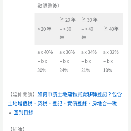
數調整後）
≧ 20 年
≧ 30 年
< 20 年
– < 30
– < 40
≧ 40年
年
年
a x 40%
a x 36%
a x 34%
a x 32%
– b x
– b x
– b x
– b x
30%
24%
21%
18%
【延伸閱讀】
如何申請土地建物買賣移轉登記？包含
土地增值稅、契稅、登記、實價登錄、房地合一稅
▲
回到目錄
【結論】