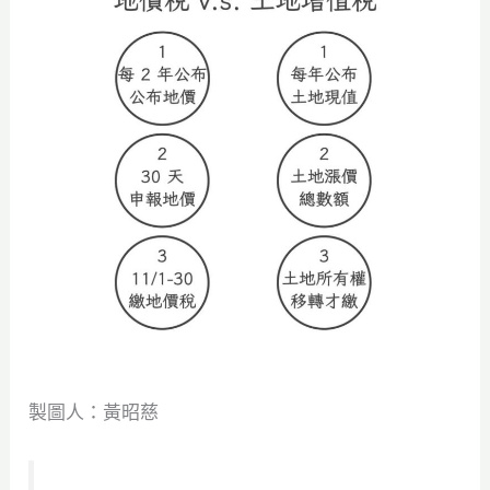
製圖人：黃昭慈