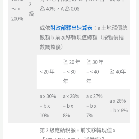
2
為 40%，A 為 0.06
～ <
級
200%
或依
財政部釋出速算表
：a 土地漲價總
數額 b 前次移轉現值總額（按物價指
數調整後）
≧ 20 年
≧ 30 年
< 20 年
– < 30
– < 40
≧ 40年
年
年
a x 30%
a x 28%
a x 27%
a x 26%
– b x
– b x
– b x
– b x 6%
10%
8%
7%
第 2 級應納稅額 + 前次移轉現值 x