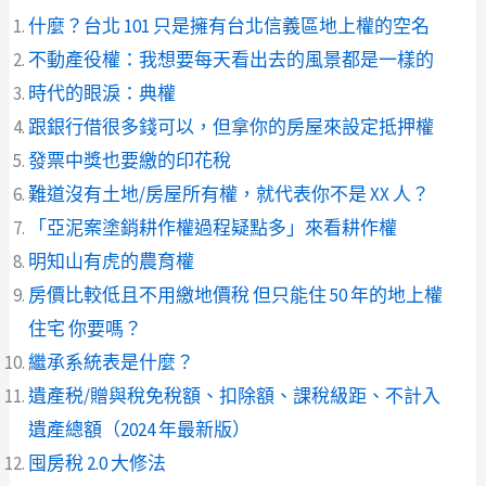
什麼？台北 101 只是擁有台北信義區地上權的空名
不動產役權：我想要每天看出去的風景都是一樣的
時代的眼淚：典權
跟銀行借很多錢可以，但拿你的房屋來設定抵押權
發票中獎也要繳的印花稅
難道沒有土地/房屋所有權，就代表你不是 XX 人？
「亞泥案塗銷耕作權過程疑點多」來看耕作權
明知山有虎的農育權
房價比較低且不用繳地價稅 但只能住 50 年的地上權
住宅 你要嗎？
繼承系統表是什麼？
遺產税/贈與稅免稅額、扣除額、課稅級距、不計入
遺產總額（2024 年最新版）
囤房稅 2.0 大修法