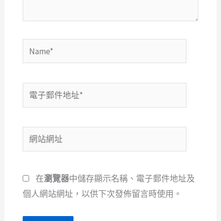
Name*
電
子
郵
網
件
站
地
網
址
在
瀏覽器
中儲存顯示名稱、電子郵件地址及
址
*
個人網站網址，以供下次發佈留言時使用。