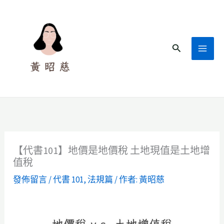
跳
至
主
搜
要
尋
內
容
【代書101】地價是地價稅 土地現值是土地增
值稅
發佈留言
/
代書 101
,
法規篇
/ 作者:
黃昭慈