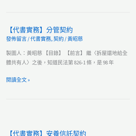
書
書
實
務】
【代書實務】分管契約
借
發佈留言
/
代書實務
,
契約
/
黃昭慈
名
登
製圖人：黃昭慈 【目錄】 【前言】 繼〈拆屋還地給全
記
體共有人〉之後，知道民法第 826-1 條，是 98 年
契
約
【代
閱讀全文 »
書
書
實
務】
分
管
【代書實務】安養信託契約
契