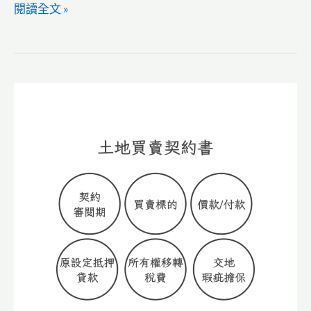
【代
閱讀全文 »
書
實
務】
意
定
監
護
契
約
書