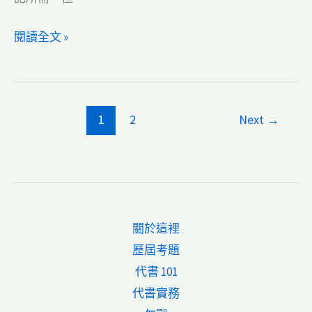
【代
閱讀全文 »
書
實
務】
1
2
Next
→
不
動
產
買
賣
關於這裡
契
歷屆考題
約
代書 101
（私
代書實務
契）：