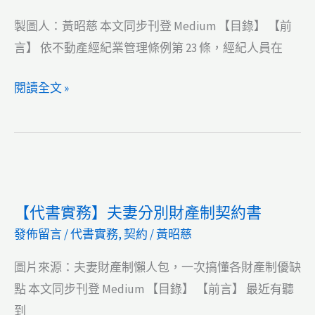
贈
製圖人：黃昭慈 本文同步刊登 Medium 【目錄】 【前
與
言】 依不動產經紀業管理條例第 23 條，經紀人員在
契
約
【代
閱讀全文 »
（私
書
契）
實
務】
預
售
【代書實務】夫妻分別財產制契約書
屋
發佈留言
/
代書實務
,
契約
/
黃昭慈
不
動
圖片來源：夫妻財產制懶人包，一次搞懂各財產制優缺
產
點 本文同步刊登 Medium 【目錄】 【前言】 最近有聽
說
到