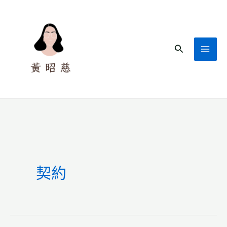
跳
至
主
搜
要
尋
內
容
契約