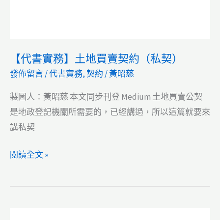
【代書實務】土地買賣契約（私契）
發佈留言
/
代書實務
,
契約
/
黃昭慈
製圖人：黃昭慈 本文同步刊登 Medium 土地買賣公契
是地政登記機關所需要的，已經講過，所以這篇就要來
講私契
【代
閱讀全文 »
書
實
務】
土