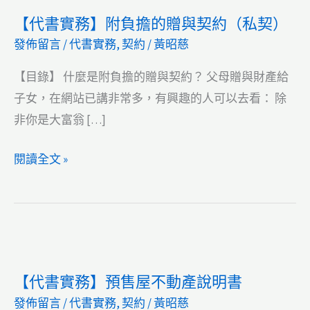
【代書實務】附負擔的贈與契約（私契）
發佈留言
/
代書實務
,
契約
/
黃昭慈
【目錄】 什麼是附負擔的贈與契約？ 父母贈與財產給
子女，在網站已講非常多，有興趣的人可以去看： 除
非你是大富翁 […]
【代
閱讀全文 »
書
實
務】
附
負
【代書實務】預售屋不動產說明書
擔
發佈留言
/
代書實務
,
契約
/
黃昭慈
的