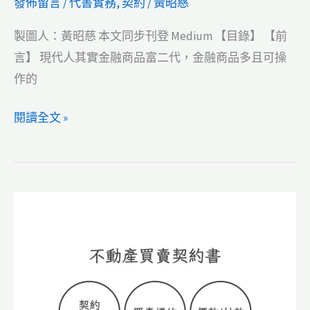
發佈留言
/
代書實務
,
契約
/
黃昭慈
製圖人：黃昭慈 本文同步刊登 Medium 【目錄】 【前
言】 現代人其實金融商品富二代，金融商品多且可操
作的
【代
閱讀全文 »
書
實
務】
不
動
產
信
託