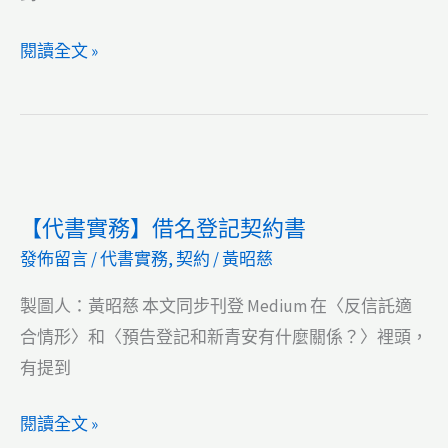
明
書
【代
閱讀全文 »
書
實
務】
夫
妻
【代書實務】借名登記契約書
分
發佈留言
/
代書實務
,
契約
/
黃昭慈
別
財
製圖人：黃昭慈 本文同步刊登 Medium 在〈反信託適
產
合情形〉和〈預告登記和新青安有什麼關係？〉裡頭，
制
有提到
契
約
【代
閱讀全文 »