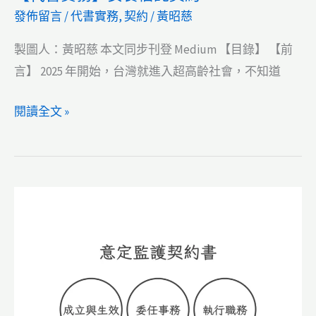
發佈留言
/
代書實務
,
契約
/
黃昭慈
約
製圖人：黃昭慈 本文同步刊登 Medium 【目錄】 【前
言】 2025 年開始，台灣就進入超高齡社會，不知道
【代
閱讀全文 »
書
實
務】
安
養
信
託
契
約