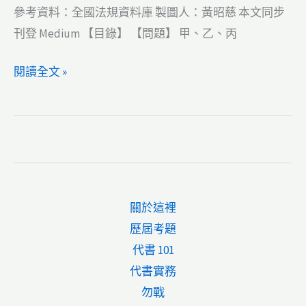
抵
參考資料：全國法規資料庫 製圖人：黃昭慈 本文同步
押
刊登 Medium 【目錄】 【問題】 甲、乙、丙
權
【土
閱讀全文 »
地
登
記
實
務】
110
關於這裡
年
歷屆考題
試
代書 101
題
代書實務
代
勿戰
書