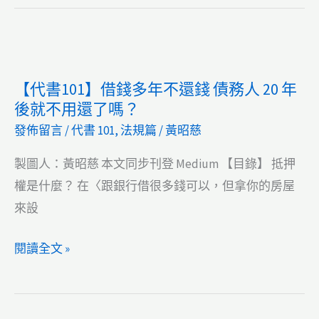
定
114
抵
延
年
押
遲
試
權
利
題
【代書101】借錢多年不還錢 債務人 20 年
處
息
地
後就不用還了嗎？
理
怎
方
發佈留言
/
代書 101
,
法規篇
/
黃昭慈
方
麼
特
式
辦？
考
製圖人：黃昭慈 本文同步刊登 Medium 【目錄】 抵押
（2026/5/10
地
權是什麼？ 在〈跟銀行借很多錢可以，但拿你的房屋
更
政：
來設
正）
設
【代
閱讀全文 »
定
書
抵
101】
押
借
權