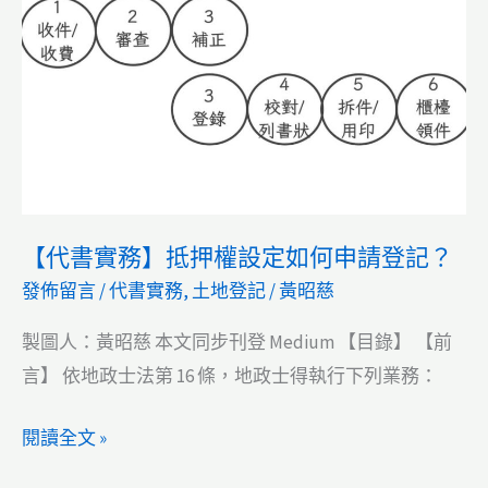
給
第
三
人
和
新
青
【代書實務】抵押權設定如何申請登記？
安
發佈留言
/
代書實務
,
土地登記
/
黃昭慈
有
什
製圖人：黃昭慈 本文同步刊登 Medium 【目錄】 【前
麼
言】 依地政士法第 16 條，地政士得執行下列業務：
關
係？
【代
閱讀全文 »
書