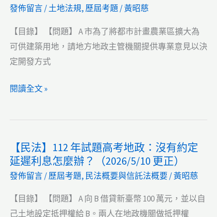
發佈留言
/
土地法規
,
歷屆考題
/
黃昭慈
託
法
【目錄】 【問題】 A 市為了將都市計畫農業區擴大為
概
可供建築用地，請地方地政主管機關提供專業意見以決
要】
定開發方式
115
年
【土
閱讀全文 »
試
地
題
法
代
規】
【民法】112 年試題高考地政：沒有約定
書
111
延遲利息怎麼辦？（2026/5/10 更正）
（地
年
發佈留言
/
歷屆考題
,
民法概要與信託法概要
/
黃昭慈
政
試
士）
題
【目錄】 【問題】 A 向 B 借貸新臺幣 100 萬元，並以自
丙
地
己土地設定抵押權給 B。兩人在地政機關做抵押權