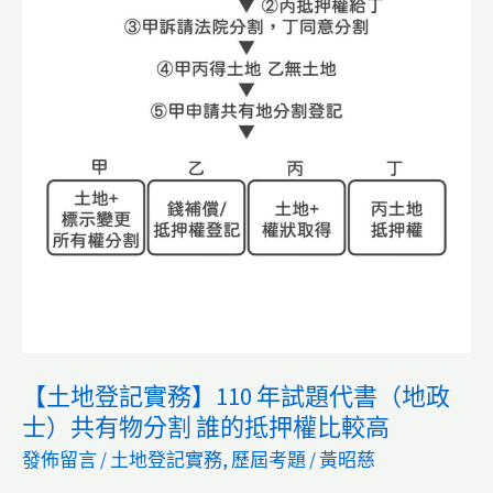
很
多
錢
可
以，
但
拿
你
的
房
屋
【土地登記實務】110 年試題代書（地政
來
士）共有物分割 誰的抵押權比較高
設
發佈留言
/
土地登記實務
,
歷屆考題
/
黃昭慈
定