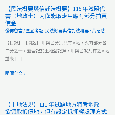
【民法概要與信託法概要】115 年試題代
書（地政士）丙僅能取走甲應有部分拍賣
價金
發佈留言
/
歷屆考題
,
民法概要與信託法概要
/
黃昭慈
【目錄】 【問題】 甲與乙分別共有 A 地，應有部分各
二分之一，並登記於土地登記簿，甲與乙就共有之 A 地
並未 […]
【民
閱讀全文 »
法
概
要
【土地法規】111 年試題地方特考地政：
與
欲領取抵價地，但有設定抵押權處理方式
信