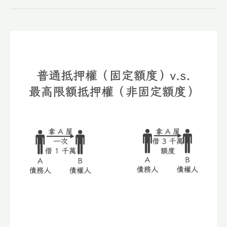
實
務】
抵
押
權
設
定
如
何
申
請
登
記？