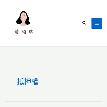
跳
至
主
搜
要
尋
內
容
抵押權