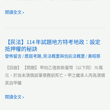
僅
方
能
特
【民
閱讀全文 »
取
考
法】
走
地
112
甲
政：
年
應
【民法】114 年試題地方特考地政：設定
欲
試
有
抵押權的秘訣
領
題
部
發佈留言
/
歷屆考題
,
民法概要與信託法概要
/
黃昭慈
取
高
分
抵
考
【目錄】 【問題】 甲向乙借款新臺幣（以下同）70 萬
拍
價
地
元，於尚未清償該筆債務前死亡。甲之繼承人丙為清償
賣
地，
政：
其自甲繼
價
但
沒
金
有
有
【民
閱讀全文 »
設
約
法】
定