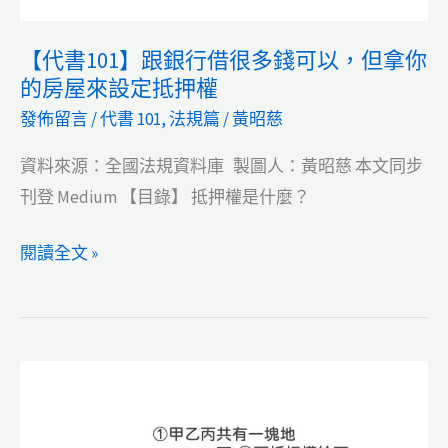
【代書101】跟銀行借很多錢可以，但拿你
的房屋來設定抵押權
發佈留言
/
代書 101
,
法規篇
/
黃昭慈
資料來源：全國法規資料庫 製圖人：黃昭慈 本文同步
刊登 Medium 【目錄】 抵押權是什麼？
【代
閱讀全文 »
書
101】
跟
銀
行
借