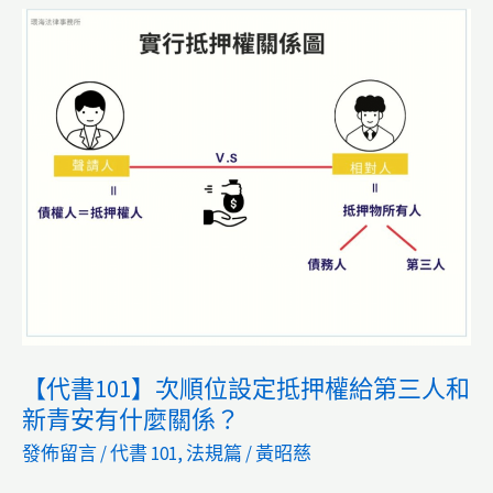
錢
的
多
秘
年
訣
不
還
錢
債
務
人
20
年
【代書101】次順位設定抵押權給第三人和
後
新青安有什麼關係？
就
發佈留言
/
代書 101
,
法規篇
/
黃昭慈
不