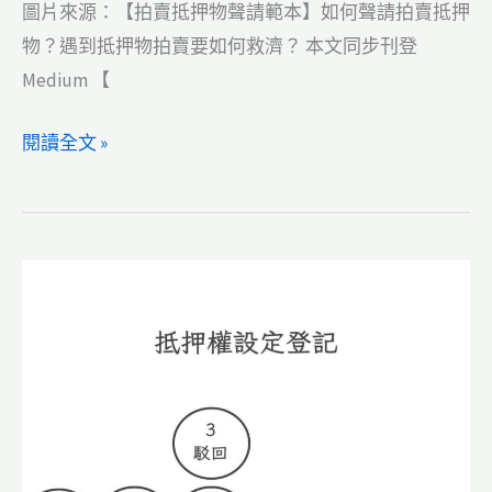
用
圖片來源：【拍賣抵押物聲請範本】如何聲請拍賣抵押
還
物？遇到抵押物拍賣要如何救濟？ 本文同步刊登
了
Medium 【
嗎？
【代
閱讀全文 »
書
101】
次
順
位
設
定
抵
押
權