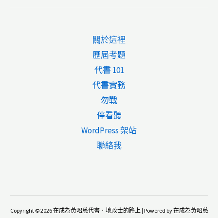
定
方
特
關於這裡
考
歷屆考題
地
代書 101
政：
代書實務
土
勿戰
地
停看聽
法
WordPress 架站
第
聯絡我
34-
1
條
採
多
Copyright © 2026 在成為黃昭慈代書．地政士的路上 | Powered by 在成為黃昭慈