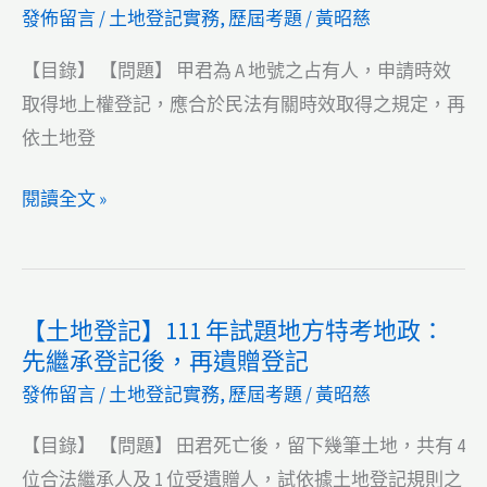
發佈留言
/
土地登記實務
,
歷屆考題
/
黃昭慈
試
題
【目錄】 【問題】 甲君為 A 地號之占有人，申請時效
地
取得地上權登記，應合於民法有關時效取得之規定，再
方
依土地登
特
考
【土
閱讀全文 »
地
地
政：
登
查
記】
【土地登記】111 年試題地方特考地政：
封、
111
先繼承登記後，再遺贈登記
假
年
發佈留言
/
土地登記實務
,
歷屆考題
/
黃昭慈
扣
試
押、
題
【目錄】 【問題】 田君死亡後，留下幾筆土地，共有 4
假
地
位合法繼承人及 1 位受遺贈人，試依據土地登記規則之