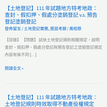
【土地登記】111 年試題地方特考地政：
查封、假扣押、假處分塗銷登記 v.s. 預告
登記塗銷登記
發佈留言
/
土地登記實務
,
歷屆考題
/
黃昭慈
【目錄】 【問題】 試依土地登記規則相關規定，說明
查封、假扣押、假處分登記與預告登記之塗銷登記規定
內容有無不同 […]
【土
閱讀全文 »
地
登
記】
【土地登記】111 年試題地方特考地政：
111
土地登記規則時效取得不動產役權規定
年