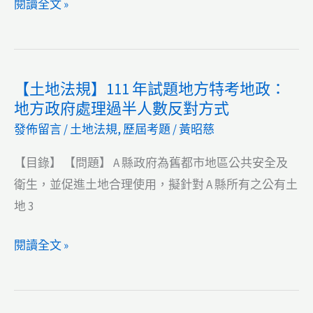
地
【土
閱讀全文 »
不
政：
地
動
先
登
產
繼
記】
役
【土地法規】111 年試題地方特考地政：
承
111
地方政府處理過半人數反對方式
權
登
年
規
發佈留言
/
土地法規
,
歷屆考題
/
黃昭慈
記
試
定
後，
題
【目錄】 【問題】 A 縣政府為舊都市地區公共安全及
再
地
衛生，並促進土地合理使用，擬針對 A 縣所有之公有土
遺
方
地 3
贈
特
登
考
【土
閱讀全文 »
記
地
地
政：
法
建
規】