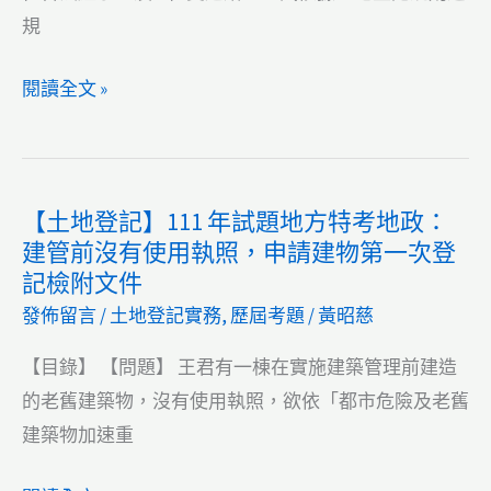
處
方
規
分
特
塗
考
【土
閱讀全文 »
銷
地
地
登
政：
登
記
土
記】
v.s.
【土地登記】111 年試題地方特考地政：
地
111
預
建管前沒有使用執照，申請建物第一次登
登
年
記檢附文件
告
記
試
登
發佈留言
/
土地登記實務
,
歷屆考題
/
黃昭慈
規
題
記
則
地
【目錄】 【問題】 王君有一棟在實施建築管理前建造
塗
時
方
的老舊建築物，沒有使用執照，欲依「都市危險及老舊
銷
效
特
建築物加速重
登
取
考
記
得