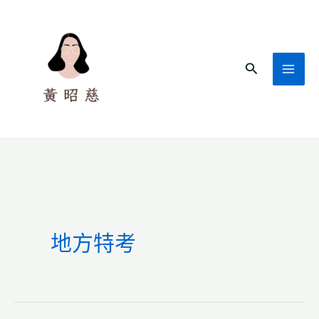
跳
至
主
搜
要
尋
內
容
地方特考