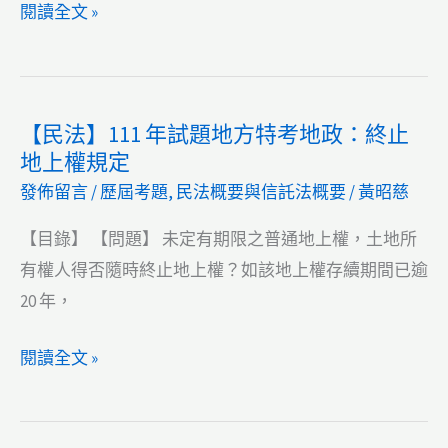
不
特
【土
閱讀全文 »
服
考
地
的
地
法
處
政：
規】
理
【民法】111 年試題地方特考地政：終止
欲
111
方
地上權規定
領
年
式
發佈留言
/
歷屆考題
,
民法概要與信託法概要
/
黃昭慈
取
試
抵
題
【目錄】 【問題】 未定有期限之普通地上權，土地所
價
地
有權人得否隨時終止地上權？如該地上權存續期間已逾
地，
方
20 年，
但
特
有
考
【民
閱讀全文 »
設
地
法】
定
政：
111
抵
外