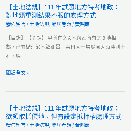
【土地法規】111 年試題地方特考地政：
管
111
對地籍重測結果不服的處理方式
前
年
發佈留言
/
土地法規
,
歷屆考題
/
黃昭慈
沒
試
有
題
【目錄】 【問題】 甲所有之 A 地與乙所有之 B 地相
使
地
鄰，已有辦理過地籍測量，某日因一場颱風大雨沖刷土
用
方
石，導
執
特
照，
考
【土
閱讀全文 »
申
地
地
請
政：
法
建
地
規】
物
【土地法規】111 年試題地方特考地政：
方
111
第
欲領取抵價地，但有設定抵押權處理方式
政
年
一
發佈留言
/
土地法規
,
歷屆考題
/
黃昭慈
府
試