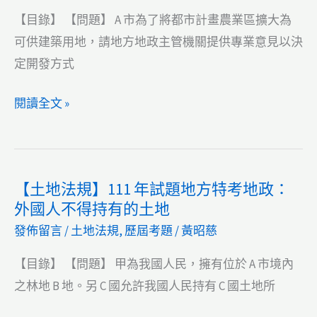
次
處
題
【目錄】 【問題】 A 市為了將都市計畫農業區擴大為
登
理
地
可供建築用地，請地方地政主管機關提供專業意見以決
記
過
方
定開發方式
檢
半
特
附
人
考
【土
閱讀全文 »
文
數
地
地
件
反
政：
法
對
對
規】
方
【土地法規】111 年試題地方特考地政：
地
111
式
外國人不得持有的土地
籍
年
發佈留言
/
土地法規
,
歷屆考題
/
黃昭慈
重
試
測
題
【目錄】 【問題】 甲為我國人民，擁有位於 A 市境內
結
地
之林地 B 地。另 C 國允許我國人民持有 C 國土地所
果
方