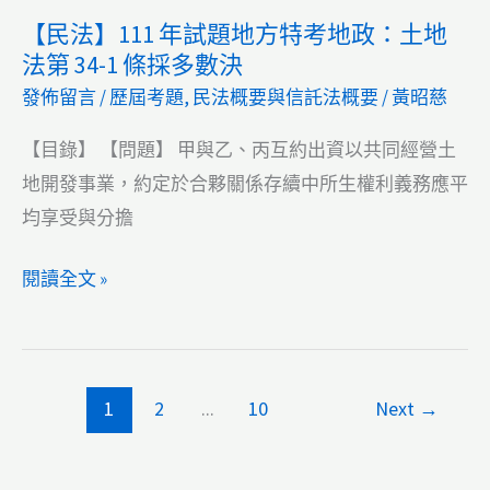
年
押
【民法】111 年試題地方特考地政：土地
國
試
權
法第 34-1 條採多數決
人
題
處
發佈留言
/
歷屆考題
,
民法概要與信託法概要
/
黃昭慈
不
地
理
得
方
【目錄】 【問題】 甲與乙、丙互約出資以共同經營土
方
持
特
地開發事業，約定於合夥關係存續中所生權利義務應平
式
有
考
均享受與分擔
的
地
土
政：
【民
閱讀全文 »
地
終
法】
止
111
地
年
1
2
...
10
Next
→
上
試
權
題
規
地