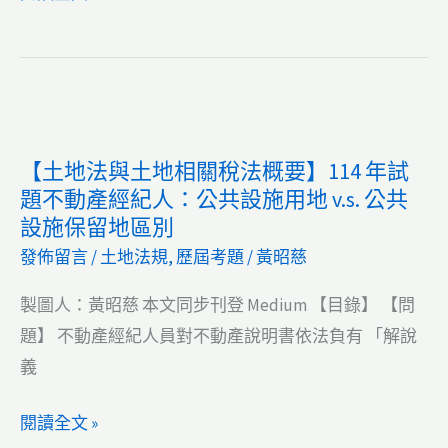
法】
權
價
114
>
格
年
地
如
試
上
何
題
權
訂？
【土地法與土地相關稅法概要】114 年試
不
>
題不動產經紀人：公共設施用地 v.s. 公共
動
新
設施保留地區別
產
所
發佈留言
/
土地法規
,
歷屆考題
/
黃昭慈
經
有
紀
權
製圖人：黃昭慈 本文同步刊登 Medium 【目錄】 【問
人：
題】 不動產經紀人員對不動產說明書依法負有 「解說
無
義
權
【土
閱讀全文 »
占