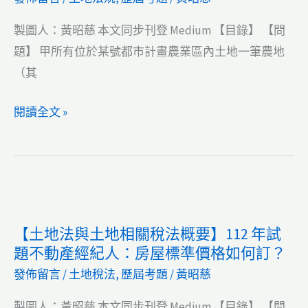
經
嗎？
紀
製圖人：黃昭慈 本文同步刊登 Medium 【目錄】 【問
人：
題】 甲所有位於某號都市計畫農業區內土地一筆農地
買
（其
塔
【土
閱讀全文 »
位
地
但
法
原
與
公
土
司
地
被
【土地法與土地相關稅法概要】112 年試
相
強
題不動產經紀人：房屋標準價格如何訂？
關
制
發佈留言
/
土地稅法
,
歷屆考題
/
黃昭慈
稅
執
法
行？！
製圖人：黃昭慈 本文同步刊登 Medium 【目錄】 【問