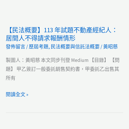
與
不
土
動
地
產
【民法概要】113 年試題不動產經紀人：
相
經
居間人不得請求報酬情形
關
紀
發佈留言
/
歷屆考題
,
民法概要與信託法概要
/
黃昭慈
稅
人：
法
公
製圖人：黃昭慈 本文同步刊登 Medium 【目錄】 【問
概
共
題】 甲乙簽訂一般委託銷售契約書，甲委託乙出售其
要】
設
所有
114
施
【民
閱讀全文 »
年
用
法
試
地
概
題
v.s.
要】
不
公