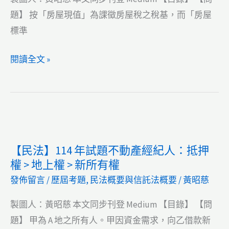
概
題】 按「房屋現值」為課徵房屋稅之稅基，而「房屋
要】
標準
112
【土
閱讀全文 »
年
地
試
法
題
與
不
土
動
地
產
【民法】114 年試題不動產經紀人：抵押
相
經
權 > 地上權 > 新所有權
關
紀
發佈留言
/
歷屆考題
,
民法概要與信託法概要
/
黃昭慈
稅
人：
法
如
製圖人：黃昭慈 本文同步刊登 Medium 【目錄】 【問
概
何
題】 甲為 A 地之所有人。甲因資金需求，向乙借款新