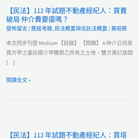
【民法】112 年試題不動產經紀人：買賣
破局 仲介費要還嗎？
發佈留言
/
歷屆考題
,
民法概要與信託法概要
/
黃昭慈
本文同步刊登 Medium 【目錄】 【問題】 A 仲介公司受
買方甲之委託媒介甲購買乙所有之土地，雙方簽訂居間
[…]
【民
閱讀全文 »
法】
112
年
試
題
【民法】112 年試題不動產經紀人：買塔
不