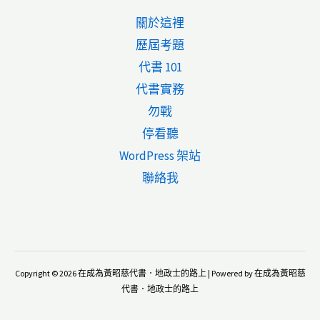
相
請
免
關於這裡
關
求
徵
歷屆考題
稅
報
要
代書 101
法
酬
件
代書實務
概
情
勿戰
要】
形
停看聽
113
WordPress 架站
年
聯絡我
試
題
不
動
Copyright © 2026 在成為黃昭慈代書．地政士的路上 | Powered by 在成為黃昭慈
產
代書．地政士的路上
經