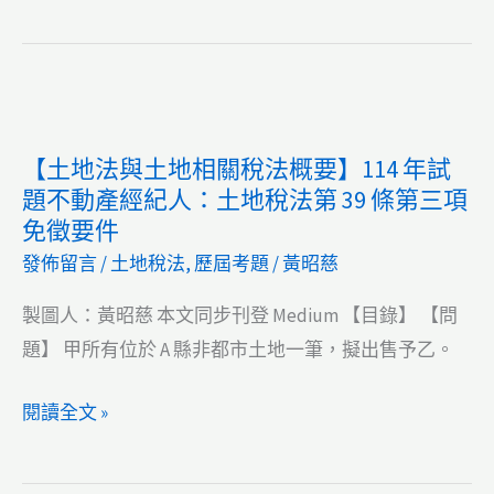
地
有
法
v.s.
與
分
土
管
地
契
【土地法與土地相關稅法概要】114 年試
相
約
題不動產經紀人：土地稅法第 39 條第三項
關
免徵要件
稅
發佈留言
/
土地稅法
,
歷屆考題
/
黃昭慈
法
概
製圖人：黃昭慈 本文同步刊登 Medium 【目錄】 【問
要】
題】 甲所有位於 A 縣非都市土地一筆，擬出售予乙。
114
【土
閱讀全文 »
年
地
試
法
題