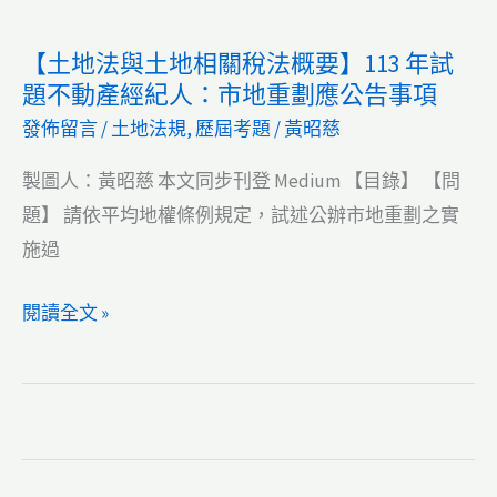
113
動
共
年
產
設
【土地法與土地相關稅法概要】113 年試
試
經
施
題不動產經紀人：市地重劃應公告事項
題
紀
保
發佈留言
/
土地法規
,
歷屆考題
/
黃昭慈
不
人：
留
動
土
地
製圖人：黃昭慈 本文同步刊登 Medium 【目錄】 【問
產
地
區
題】 請依平均地權條例規定，試述公辦市地重劃之實
經
稅
別
施過
紀
法
【土
閱讀全文 »
人：
第
地
居
39
法
間
條
與
人
第
土
不
三
地
得
項