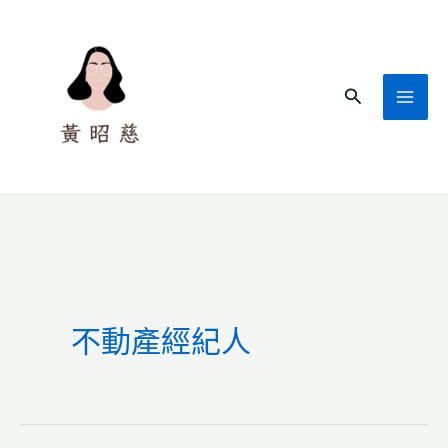
跳
至
主
搜
要
尋
內
容
不動產經紀人