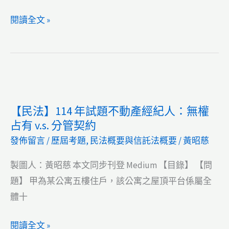
要】
解
【民
閱讀全文 »
112
說
法】
年
先
114
試
行
年
題
區
試
不
段
題
動
徵
【民法】114 年試題不動產經紀人：無權
不
產
收？
占有 v.s. 分管契約
動
經
發佈留言
/
歷屆考題
,
民法概要與信託法概要
/
黃昭慈
產
紀
經
人：
製圖人：黃昭慈 本文同步刊登 Medium 【目錄】 【問
紀
房
題】 甲為某公寓五樓住戶，該公寓之屋頂平台係屬全
人：
屋
體十
抵
標
【民
閱讀全文 »
押
準