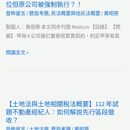
位但原公司被強制執行？！
動
發佈留言
/
歷屆考題
,
民法概要與信託法概要
/
黃昭慈
產
經
製圖人：黃昭慈 本文同步刊登 Medium 【目錄】 【問
紀
題】 甲與 A 公司簽訂靈骨塔買賣契約，約定甲享有其
人：
【民
閱讀全文 »
買
法】
賣
112
破
年
局
試
仲
題
介
【土地法與土地相關稅法概要】112 年試
不
費
題不動產經紀人：如何解說先行區段徵
動
要
收？
產
還
發佈留言
/
土地法規
,
歷屆考題
/
黃昭慈